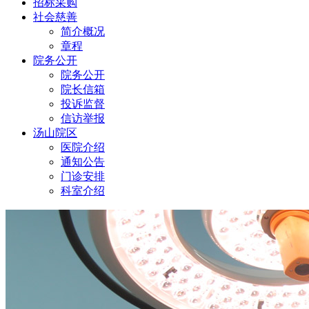
招标采购
社会慈善
简介概况
章程
院务公开
院务公开
院长信箱
投诉监督
信访举报
汤山院区
医院介绍
通知公告
门诊安排
科室介绍