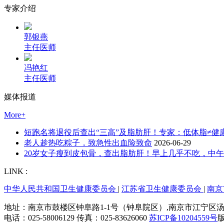
专家介绍
郭银燕
主任医师
冯艳红
主任医师
媒体报道
More+
短跑名将退役后查出“三高”及脂肪肝！专家：低体脂≠健
老人趁热吃粽子，致急性出血险致命
2026-06-29
20岁女子瘦到皮包骨，查出脂肪肝！早上几乎不吃，中
LINK :
中华人民共和国卫生健康委员会
|
江苏省卫生健康委员会
|
南京
地址：南京市鼓楼区钟阜路1-1号（钟阜院区）,南京市江宁区汤山街
电话：025-58006129 传真：025-83626060
苏ICP备10204559号