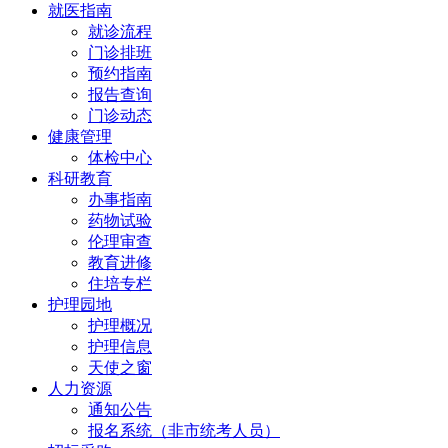
就医指南
就诊流程
门诊排班
预约指南
报告查询
门诊动态
健康管理
体检中心
科研教育
办事指南
药物试验
伦理审查
教育进修
住培专栏
护理园地
护理概况
护理信息
天使之窗
人力资源
通知公告
报名系统（非市统考人员）