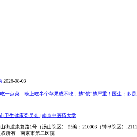
康
2026-08-03
午吃一点菜，晚上吃半个苹果或不吃，越“饿”越严重！医生：多
市卫生健康委员会
|
南京中医药大学
道康复路1号（汤山院区） 邮编：210003（钟阜院区）,211
版权所有：南京市第二医院