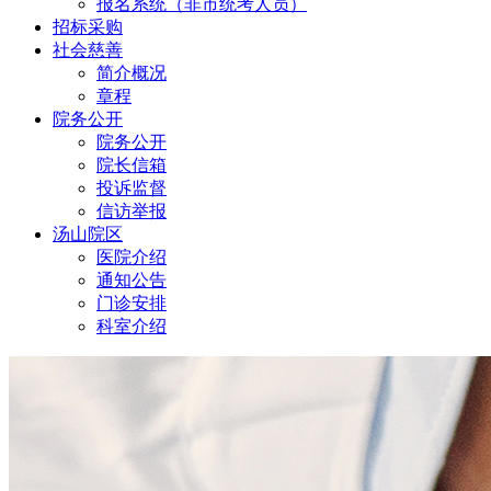
报名系统（非市统考人员）
招标采购
社会慈善
简介概况
章程
院务公开
院务公开
院长信箱
投诉监督
信访举报
汤山院区
医院介绍
通知公告
门诊安排
科室介绍