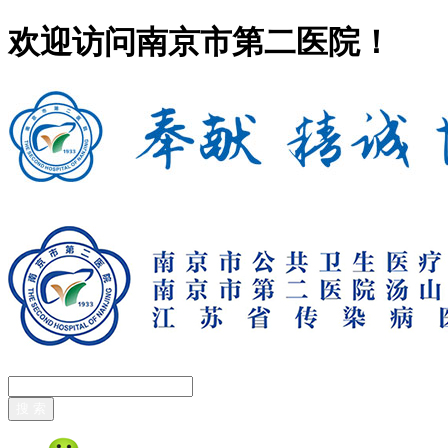
欢迎访问南京市第二医院！