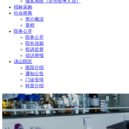
报名系统（非市统考人员）
招标采购
社会慈善
简介概况
章程
院务公开
院务公开
院长信箱
投诉监督
信访举报
汤山院区
医院介绍
通知公告
门诊安排
科室介绍